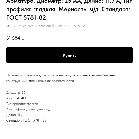
Арматура, Диаметр: 25 мм, Длина: 11.7 м, Тип
профиля: гладкая, Мерность: м/д, Стандарт:
ГОСТ 5781-82
SKU:
АРМ 25 А240С гладкая 11.7 м/д ГОСТ 5781-82
61 684
р.
Купить
Прочный стальной пруток, используемый для усиления железобетонных
конструкций и повышения их долговечности.
Диаметр: 25
Класс: А240С
Тип профиля: гладкая
Классификация по длине: м/д
Длина: 11.7
Стандарт: ГОСТ 5781-82