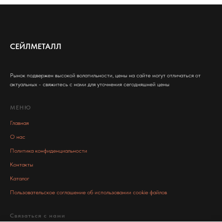
СЕЙЛМЕТАЛЛ
Рынок подвержен высокой волатильности, цены на сайте могут отличаться от
актуальных - свяжитесь с нами для уточнения сегодняшней цены
МЕНЮ
Главная
О нас
Политика конфиденциальности
Контакты
Каталог
Пользовательское соглашение об использовании cookie файлов
Связаться с нами