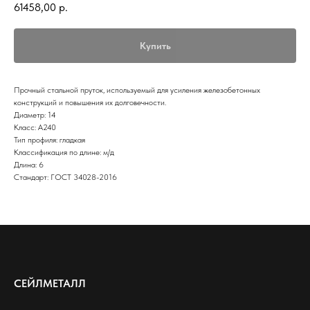
61458,00
р.
Купить
Прочный стальной пруток, используемый для усиления железобетонных
конструкций и повышения их долговечности.
Диаметр: 14
Класс: А240
Тип профиля: гладкая
Классификация по длине: м/д
Длина: 6
Стандарт: ГОСТ 34028-2016
СЕЙЛМЕТАЛЛ